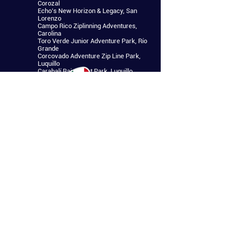
Corozal
Echo’s New Horizon & Legacy, San
Lorenzo
Campo Rico Ziplinning Adventures,
Carolina
Toro Verde Junior Adventure Park, Río
Grande
Corcovado Adventure Zip Line Park,
Luquillo
Carabalí Rainforest Park, Luquillo
Campamento Eliza Colberg, Río Grande
JungleQui Zip Line Tour, Río Grande
Villa Campestre Zip Line Tour,
Guaynabo
Ziplines of the Aerostatic Balloon,
Jayuya
Paddle Paradise Zip Line Tour, Gurabo
Campamento Encamptada, Trujillo Alto
Hacienda Toro Al’diente, Las Piedras
Casa de Campo San Vicente, Juncos
Toro Verde Adventure Park, Orocovis
Toro Verde Kids Park, Orocovis
Mucaro Zip Line Tour, San Lorenzo
Floriham Canopy Tour, Canóvanas
San Salvador Zip Line Tour, Caguas
Moisty Challenge Course, Caguas
Rocaliza Adventure Tours, Caguas
Moisty Skate Park, Caguas
Tanamá River Adventures, Utuado
El Batey Zip Line Tour, Utuado