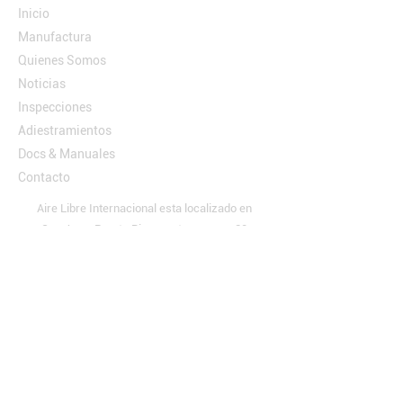
Inicio
Manufactura
Quienes Somos
Noticias
Inspecciones
Adiestramientos
Docs & Manuales
Contacto
Aire Libre Internacional esta localizado en
San Juan, Puerto Rico, contamos con 30
años de experiencia en la industria de los
Circuitos de Aventura.
Info de Contacto
San Juan, Puerto Rico
Dr. Luis D. Acevedo