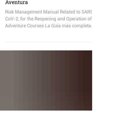
Guía de Manejo de Riesgos
Implicados al SARS-CoV-2 para la
Reapertura de los Circuitos de
Aventura
Risk Management Manual Related to SARS-
CoV-2, for the Reopening and Operation of
Adventure Courses La Guía más completa
para conocer,...